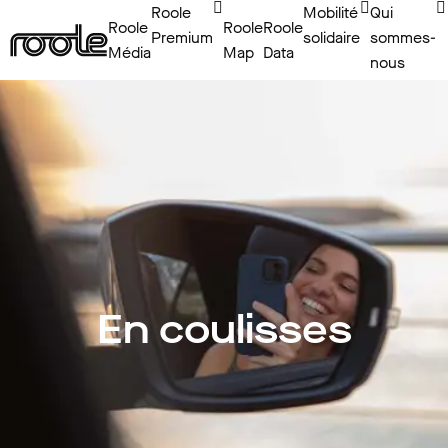
Roole
Mobilité
Qui
Roole
Roole
Roole
Premium
solidaire
sommes-
Média
Map
Data
nous
En coulisses