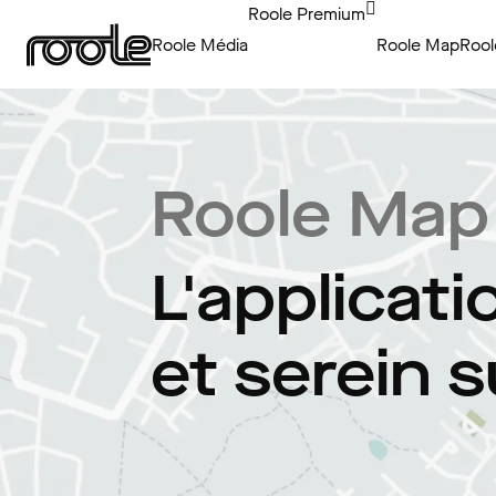
Roole Premium
Roole Média
Roole Map
Rool
Roole Map
L'applicat
et serein s