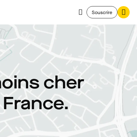
Souscrire
moins cher
e France.