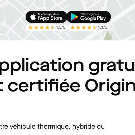
4.5
/5
4.3
/5
pplication gratu
t certifiée Orig
tre véhicule thermique, hybride ou