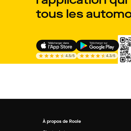
tous les automob
4.5
/5
4.3
/5
À propos de Roole