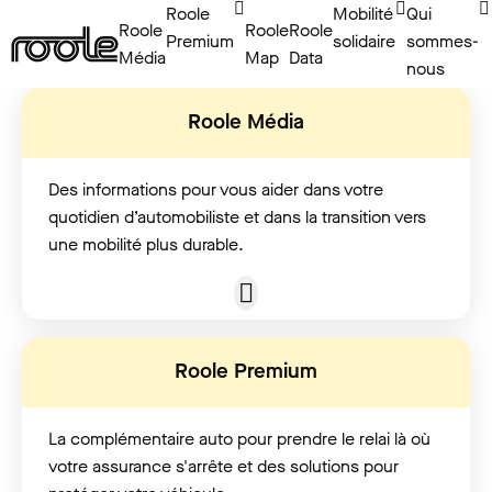
Roole
Mobilité
Qui
Roole
Roole
Roole
Le club automobile
Premium
solidaire
sommes-
Média
Map
Data
nous
ouvert à tous
Roole Média
Parce que la voiture est essentielle, nous
rendons chaque jour l’automobile plus simple,
Des informations pour vous aider dans votre
économique et solidaire.
quotidien d’automobiliste et dans la transition vers
une mobilité plus durable.
Roole Premium
La complémentaire auto pour prendre le relai là où
votre assurance s'arrête et des solutions pour