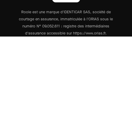
Roole est une marque d'IDENTICAR SAS, société de
courtage en assurance, immatriculée à l'ORIAS sous le
numéro N° 09.052.611 : registre des intermédiaires
d'assurance accessible sur https://www.orias.fr.