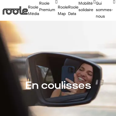
Roole
Mobilité
Qui
Roole
Roole
Roole
Premium
solidaire
sommes-
Média
Map
Data
nous
En coulisses