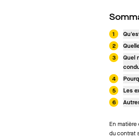
Somma
Qu'es
Quell
Quel 
condu
Pourqu
Les e
Autre
En matière 
du contrat 