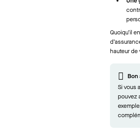
Une 
contr
pers
Quoiqu’il e
d’assurance
hauteur de 
Bon 
Si vous 
pouvez 
exemple,
compléme