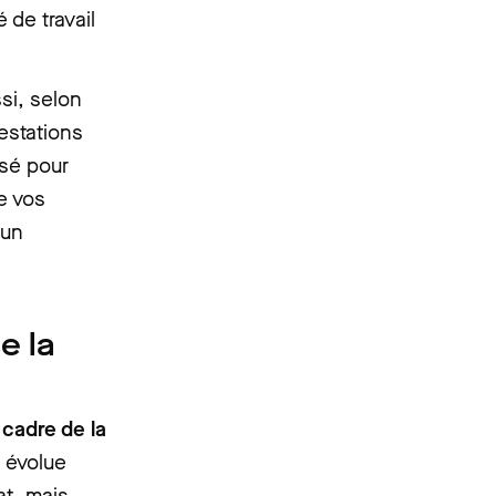
 de travail
si, selon
estations
sé pour
e vos
 un
e la
 cadre de la
l évolue
at, mais