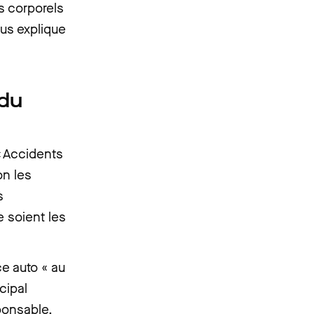
s corporels
ous explique
 du
« Accidents
on les
s
e soient les
ce auto « au
ncipal
ponsable,