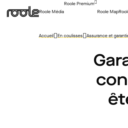
Roole Premium
Roole Média
Roole Map
Rool
Accueil
En coulisses
Assurance et garanti
Gara
con
êt