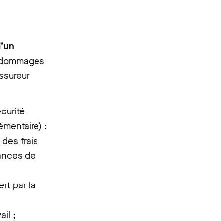
d’un
e dommages
ssureur
curité
émentaire) :
des frais
éances de
rt par la
il ;