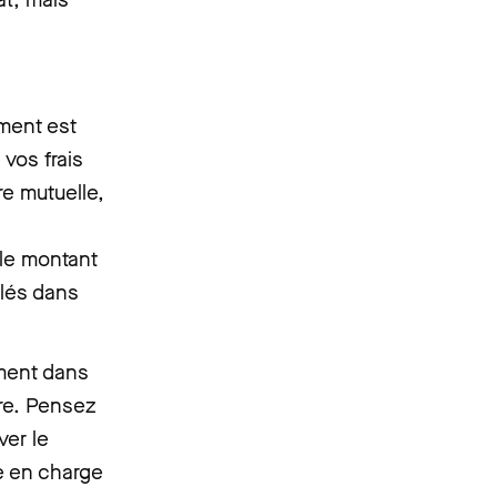
ment est
 vos frais
re mutuelle,
le montant
ulés dans
ement dans
tre. Pensez
ver le
e en charge