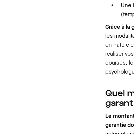
Une i
(temp
Grâce à la
les modalit
en nature 
réaliser vo
courses, l
psychologu
Quel m
garant
Le montant
garantie d
selon plusie