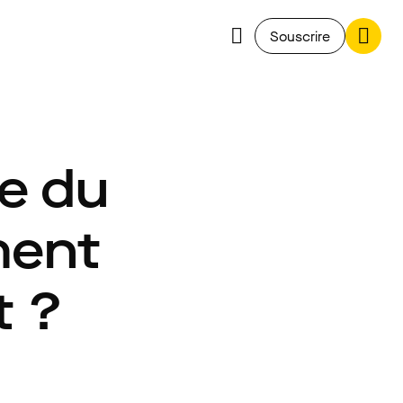
Souscrire
le du
ment
t ?