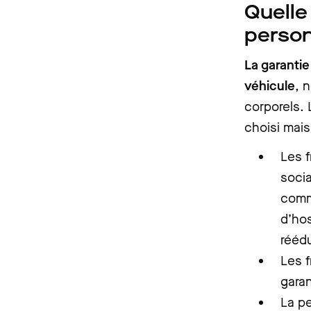
Quelle
person
La garanti
véhicule
, 
corporels. 
choisi mais
Les f
socia
comme
d’hos
réédu
Les f
garan
La pe