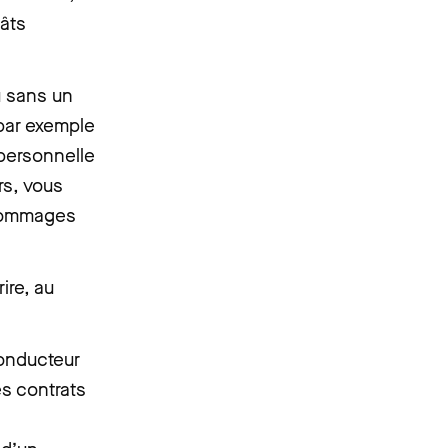
gâts
.
u sans un
 par exemple
 personnelle
rs, vous
 dommages
ire, au
conducteur
es contrats