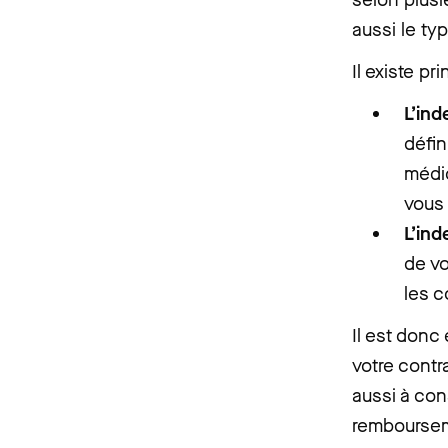
aussi le ty
Il existe p
L’ind
défin
médic
vous 
L’ind
de vo
les c
Il est donc
votre contr
aussi à con
remboursem