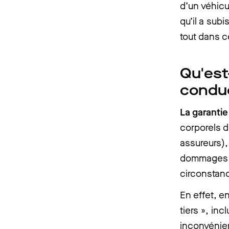
d’un véhicu
qu’il a sub
tout dans ce
Qu'est
condu
La garanti
corporels d
assureurs),
dommages co
circonstanc
En effet, e
tiers », inc
inconvénien