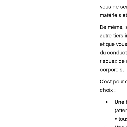
vous ne ser
matériels e
De même, si
autre tiers
et que vous
du conducte
risquez de
corporels.
C’est pour 
choix :
Une 
(atte
« tou