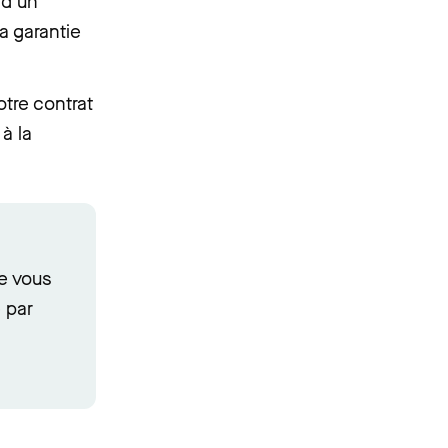
 d’un
la garantie
otre contrat
à la
e vous
 par