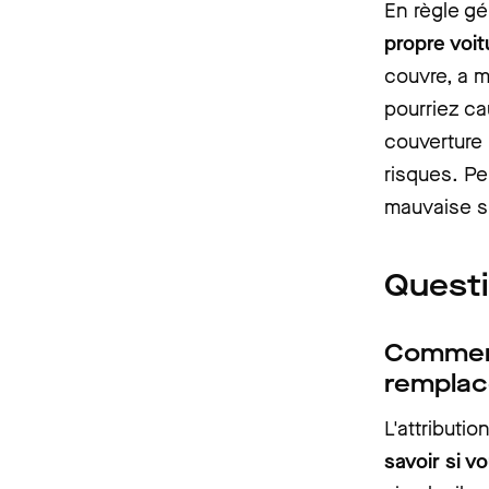
En règle gé
propre voit
couvre, a m
pourriez ca
couverture 
risques. Pe
mauvaise su
Questi
Comment 
rempla
L'attributi
savoir si v