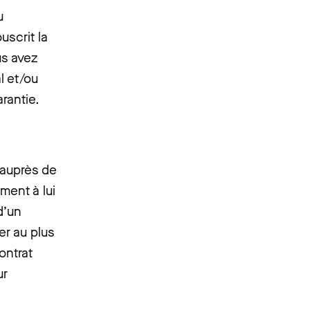
u
uscrit la
us avez
l et/ou
rantie.
auprès de
ment à lui
d’un
er au plus
ontrat
ur