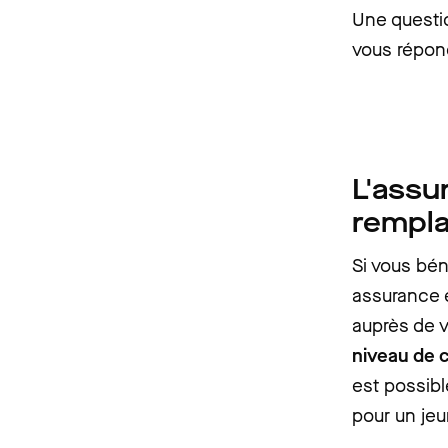
Une questio
vous répon
L'assu
rempl
Si vous bén
assurance e
auprès de v
niveau de 
est possibl
pour un je