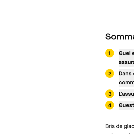
Somma
Quel 
assur
Dans 
comme
L'ass
Quest
Bris de gla