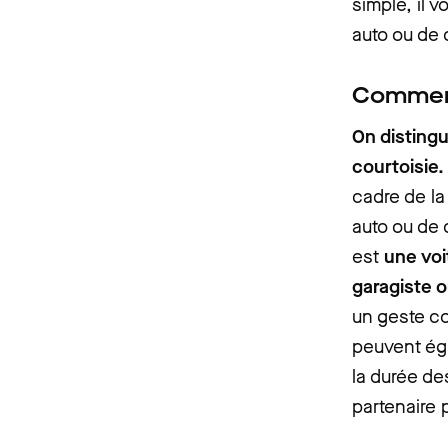
simple, il v
auto ou de 
Comment
On disting
courtoisie.
cadre de la
auto ou de 
est
une voi
garagiste 
un geste co
peuvent ég
la durée de
partenaire p