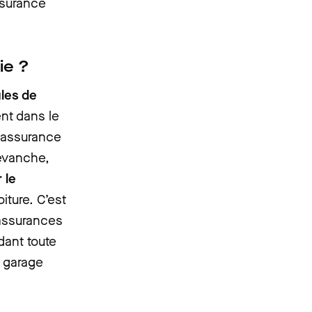
assurance
ie ?
les de
nt dans le
d’assurance
revanche,
 le
iture. C’est
 assurances
dant toute
n garage