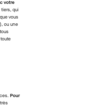
c votre
tiers, qui
 que vous
), ou une
 tous
 toute
nces.
Pour
très