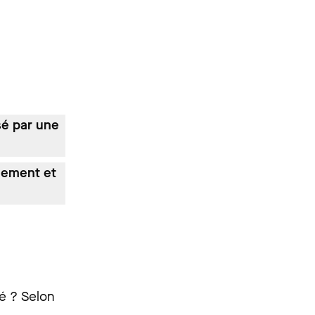
sé par une
cement et
sé ? Selon