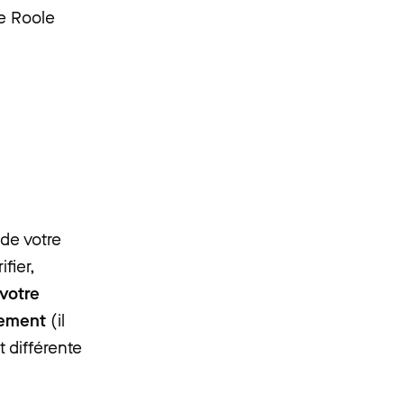
de Roole
de votre
fier,
 votre
acement
(il
t différente