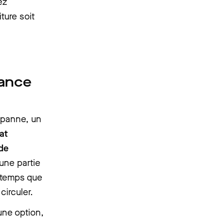
ez
ture soit
rance
e panne, un
at
 de
une partie
le temps que
circuler.
une option,