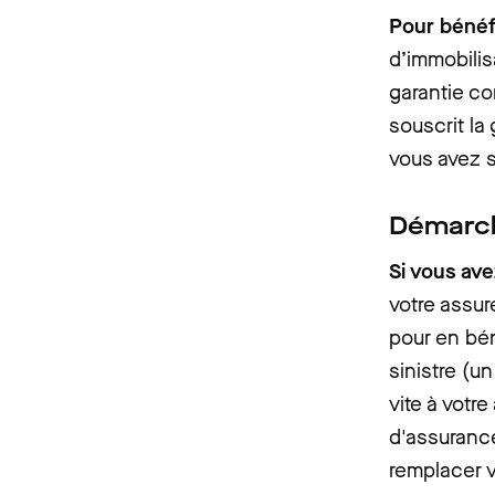
Pour bénéf
d’immobilis
garantie co
souscrit la
vous avez s
Démarch
Si vous ave
votre assur
pour en bén
sinistre (u
vite à votre
d'assurance
remplacer v