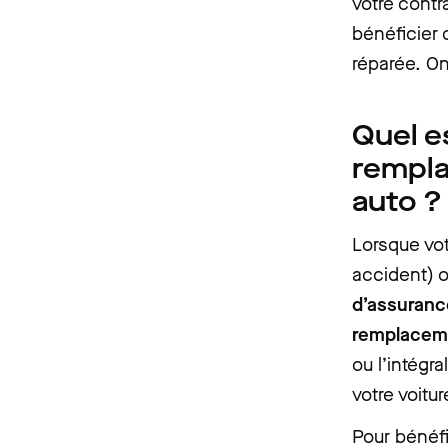
votre cont
bénéficier 
réparée. O
Quel e
rempl
auto ?
Lorsque vot
accident) o
d’assuranc
remplacem
ou l’intégra
votre voitu
Pour bénéfi