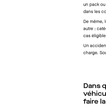
un pack ou 
dans les co
De même, le
autre : cat
cas éligibl
Un accident
charge. Sou
Dans q
véhicu
faire 