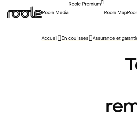
Roole Premium
Roole Média
Roole Map
Rool
Accueil
En coulisses
Assurance et garanti
T
rem