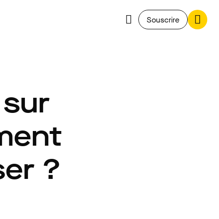
Souscrire
 sur
mment
ser ?