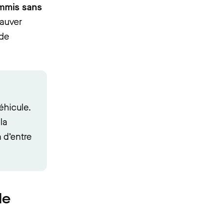
mmis sans
sauver
 de
éhicule.
la
 d’entre
de