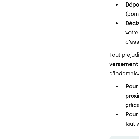
Dépo
(comm
Décla
votre
d'ass
Tout préjud
versement 
d’indemnisa
Pour 
proxi
grâce
Pour 
faut 