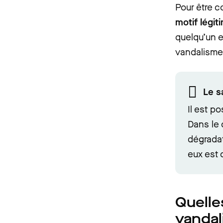
Pour être c
motif légit
quelqu’un e
vandalisme
Le s
Il est p
Dans le 
dégradat
eux est
Quelle
vandal