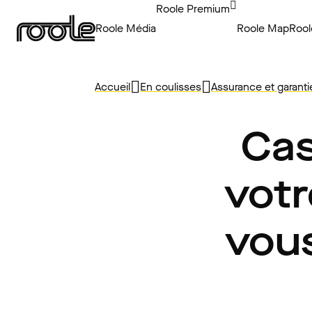
Roole Premium
Roole Média
Roole Map
Rool
Accueil
En coulisses
Assurance et garanti
Cas
votr
vous