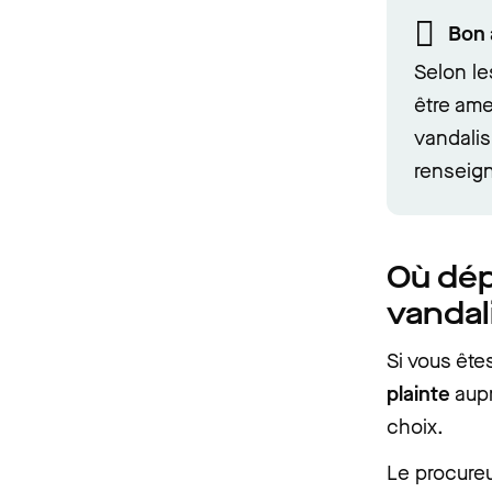
Bon 
Selon le
être ame
vandalis
renseign
Où dép
vandal
Si vous ête
plainte
aupr
choix.
Le procureu