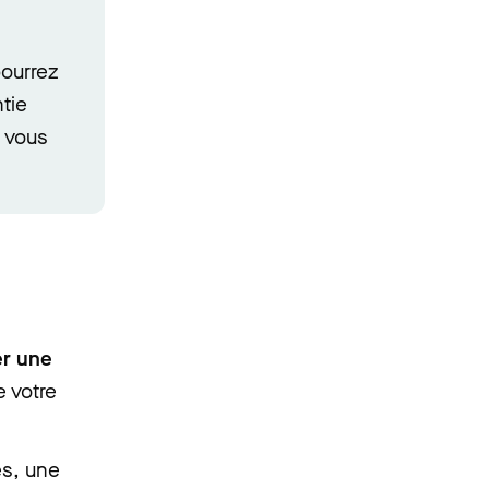
pourrez
tie
à vous
r une
 votre
ès, une