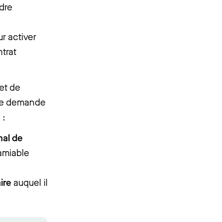
dre
r activer
trat
et de
une demande
:
nal de
amiable
ire
auquel il