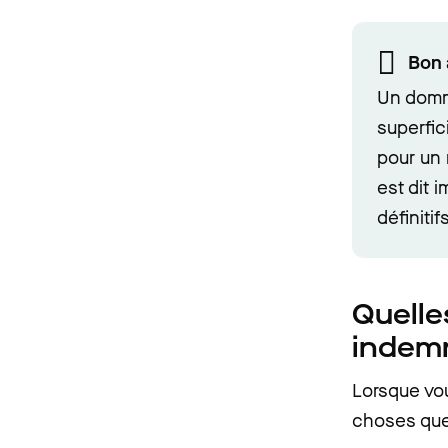
Bon 
Un domm
superfic
pour un 
est dit 
définitif
Quelle
indem
Lorsque vou
choses que 