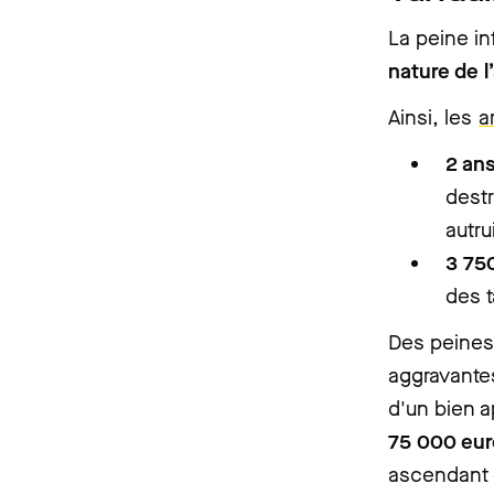
La peine in
nature de l
Ainsi, les
a
2 an
destr
autru
3 75
des t
Des peines
aggravantes
d'un bien a
75 000 eu
ascendant 