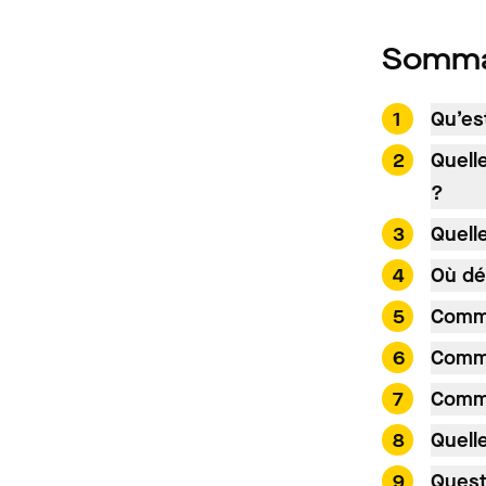
Somma
Qu’es
Quell
?
Quell
Où dé
Comme
Comme
Comme
Quell
Quest