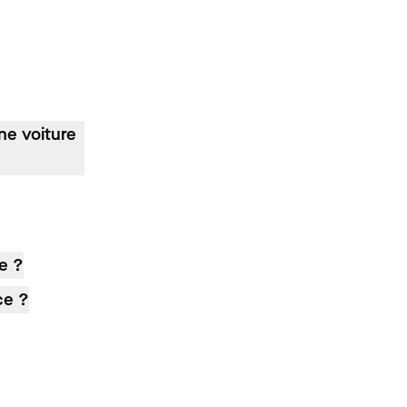
ne voiture
e ?
ce ?