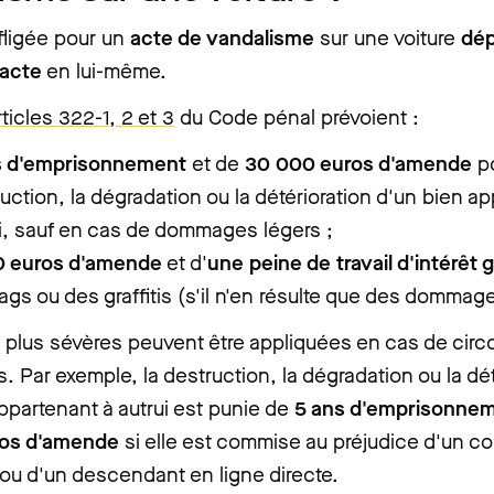
fligée pour un
acte de vandalisme
sur une voiture
dép
’acte
en lui-même.
rticles 322-1, 2 et 3
du Code pénal prévoient :
s d'emprisonnement
et de
30 000 euros d'amende
p
uction, la dégradation ou la détérioration d'un bien a
i, sauf en cas de dommages légers ;
0 euros d'amende
et d'
une peine de travail d'intérêt 
ags ou des graffitis (s'il n'en résulte que des dommag
 plus sévères peuvent être appliquées en cas de cir
. Par exemple, la destruction, la dégradation ou la dét
ppartenant à autrui est punie de
5 ans d'emprisonne
ros d'amende
si elle est commise au préjudice d'un co
ou d'un descendant en ligne directe.