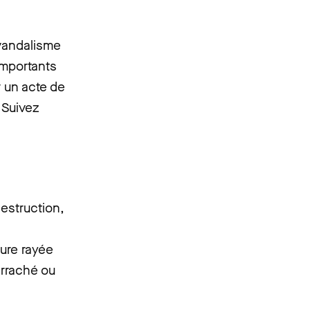
 vandalisme
importants
r un acte de
 Suivez
estruction,
ture rayée
arraché ou