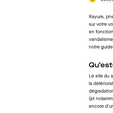
Rayure, pne
sur votre v
en fonction
vandalisme
notre guide
Qu’est
Le site du
s
la détérior
dégradation
(et notamme
encore d'un