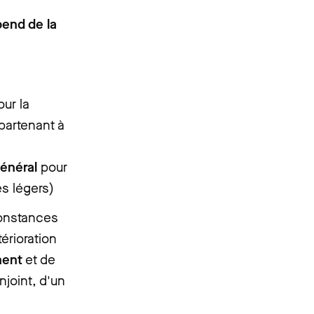
end de la
our la
ppartenant à
général
pour
es légers)
constances
érioration
ment
et de
njoint, d'un