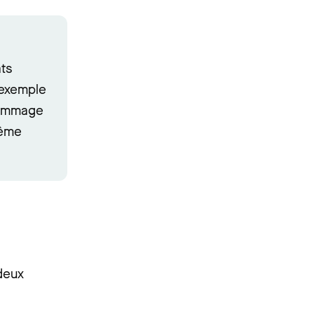
ts
 exemple
 dommage
même
 deux