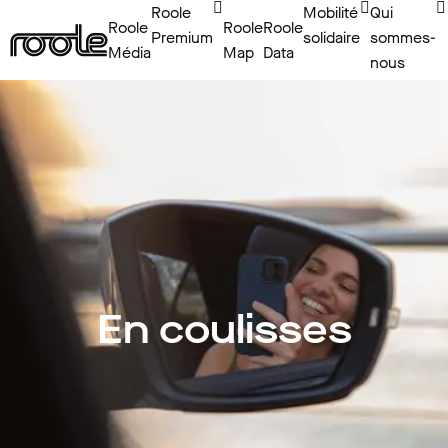
Roole
Mobilité
Qui
Roole
Roole
Roole
Premium
solidaire
sommes-
Média
Map
Data
nous
En coulisses