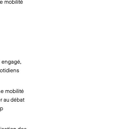
e mobilité
e engagé,
otidiens
e mobilité
er au débat
ap