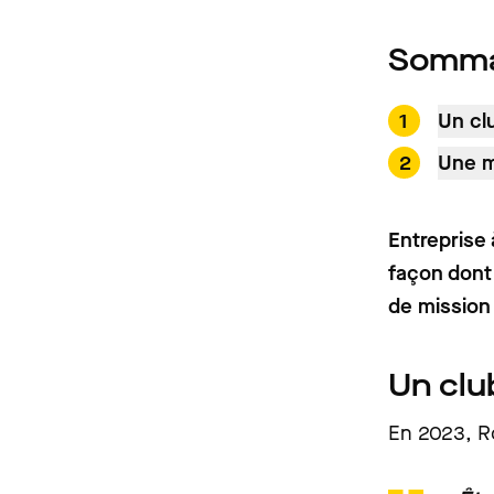
Somma
Un cl
Une m
Entreprise
façon dont
de mission 
Un clu
En 2023, Ro