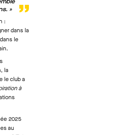
semble
ns. »
n :
gner dans la
 dans le
ain.
rs
, la
e le club a
piration à
ations
nnée 2025
ées au