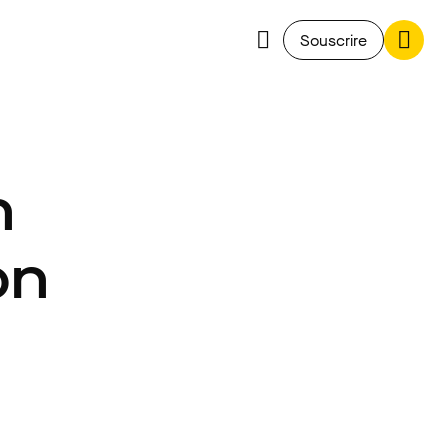
Souscrire
n
on