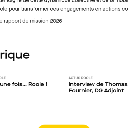
témoigne de cette dynamique collective et de la mobil
ole pour transformer ces engagements en actions co
le rapport de mission 2026
rique
OLE
ACTUS ROOLE
t une fois… Roole !
Interview de Thomas
Fournier, DG Adjoint