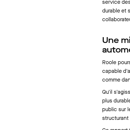
service des
durable et 
collaborate
Une mi
automo
Roole pours
capable d'
comme dans 
Qu'il s'agi
plus durabl
public sur 
structurant