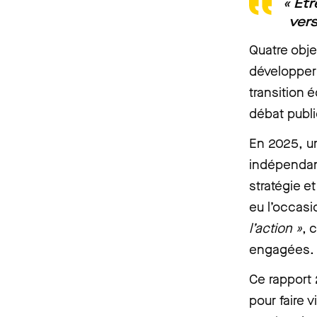
« Êtr
vers
Quatre obje
développer 
transition 
débat publi
En 2025, un
indépendant
stratégie e
eu l’occasi
l’action »
, 
engagées.
Ce rapport 
pour faire v