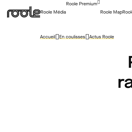
Roole Premium
Roole Média
Roole Map
Rool
Accueil
En coulisses
Actus Roole
r