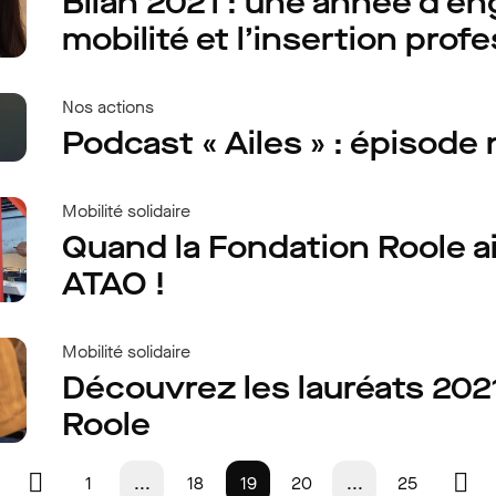
Bilan 2021 : une année d’e
mobilité et l’insertion prof
Nos actions
Podcast « Ailes » : épisode 
Mobilité solidaire
Quand la Fondation Roole ai
ATAO !
Mobilité solidaire
Découvrez les lauréats 202
Roole
1
...
18
19
20
...
25