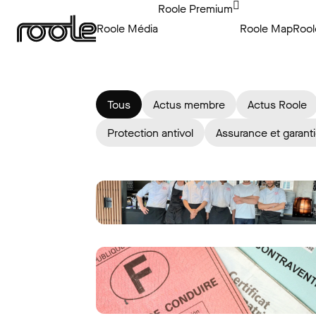
Roole Premium
Roole Média
Roole Map
Rool
Tous
Actus membre
Actus Roole
Protection antivol
Assurance et garant