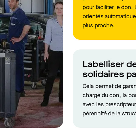
pour faciliter le don
orientés automatiquem
plus proche.
Labelliser d
solidaires p
Cela permet de garanti
charge du don, la bo
avec les prescripteurs
pérennité de la struc