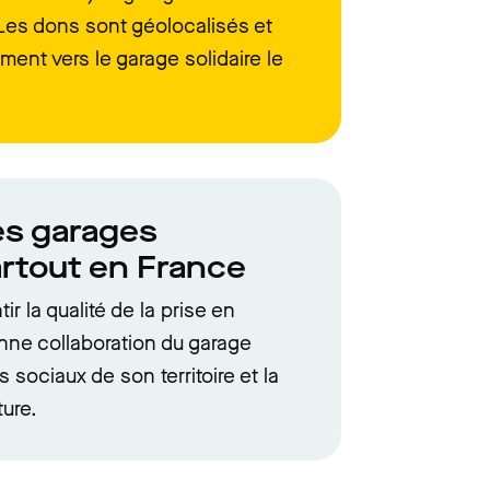
. Les dons sont géolocalisés et
ent vers le garage solidaire le
es garages
artout en France
r la qualité de la prise en
nne collaboration du garage
 sociaux de son territoire et la
ture.