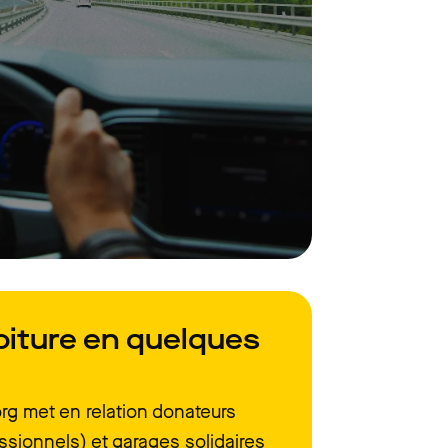
oiture en quelques
rg met en relation donateurs
essionnels) et garages solidaires