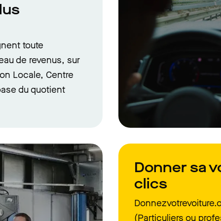
lus
nent toute
veau de revenus, sur
sion Locale, Centre
 base du quotient
Donner sa v
clics
Donnezvotrevoiture.o
(Particuliers ou prof