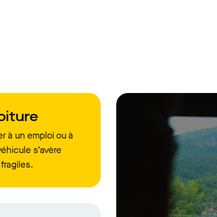
oiture
r à un emploi ou à
véhicule s’avère
fragiles.