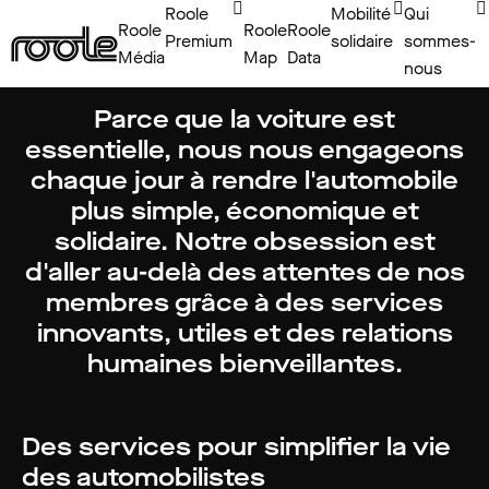
club automobile en
Roole
Mobilité
Qui
Roole
Roole
Roole
Premium
solidaire
sommes-
France.
Média
Map
Data
nous
Parce que la voiture est
essentielle, nous nous engageons
chaque jour à rendre l'automobile
plus simple, économique et
solidaire. Notre obsession est
d'aller au-delà des attentes de nos
membres grâce à des services
innovants, utiles et des relations
humaines bienveillantes.
Des services pour simplifier la vie
des automobilistes