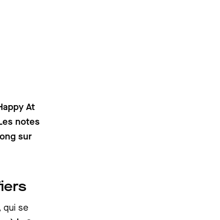
 Happy At
 Les notes
long sur
iers
 qui se