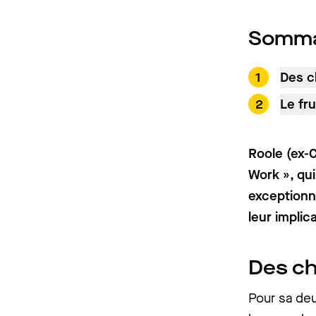
Somma
Des c
Le fru
Roole (ex-C
Work », qui
exceptionne
leur implic
Des ch
Pour sa de