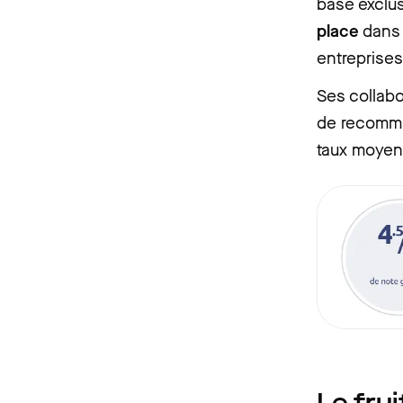
base exclus
place
dans 
entreprises
Ses collabo
de recomman
taux moyen 
Le frui