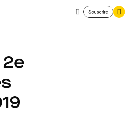
Souscrire
 2e
ès
019