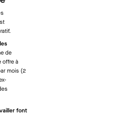
es
st
atif.
les
me de
e offre à
par mois (2
ex-
 des
vailler font