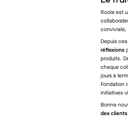
Roole est u
collaborate
conviviale,
Depuis ces
réflexions
p
produits. 
chaque coll
jours à ter
Fondation I
initiatives 
Bonne nouv
des client