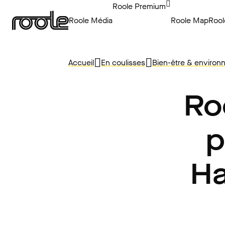
Roole Premium
Roole Média
Roole Map
Rool
Accueil
En coulisses
Bien-être & enviro
Ro
p
Ha