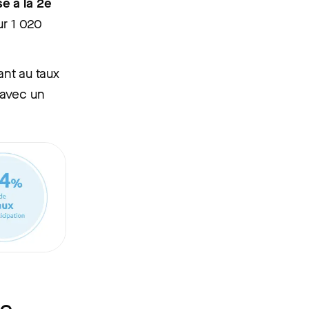
e à la 2e
ur 1 020
ant au taux
 avec un
se