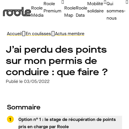
Roole
Mobilité
Qui
Roole
Roole
Roole
Premium
solidaire
sommes-
Média
Map
Data
nous
Accueil
En coulisses
Actus membre
J’ai perdu des points
sur mon permis de
conduire : que faire ?
Publié le 03/05/2022
Sommaire
Option n° 1 : le stage de récupération de points
pris en charge par Roole