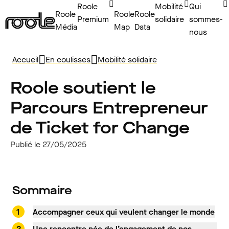
Roole
Mobilité
Qui
Roole
Roole
Roole
Premium
solidaire
sommes-
Média
Map
Data
nous
Accueil
En coulisses
Mobilité solidaire
Roole soutient le
Parcours Entrepreneur
de Ticket for Change
Publié le 27/05/2025
Sommaire
Accompagner ceux qui veulent changer le monde
Une rencontre née de l’engagement de nos