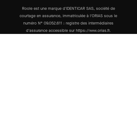
Roole est une marque d'IDENTICAR SAS, société de
courtage en assurance, immatriculée à l'ORIAS sous le
numéro N° 09.052.611 : registre des intermédiaires
d'assurance accessible sur https://www.orias.fr.