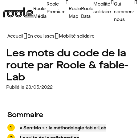
Roole
Mobilité
Qui
Roole
Roole
Roole
Premium
solidaire
sommes-
Média
Map
Data
nous
Accueil
En coulisses
Mobilité solidaire
Les mots du code de la
route par Roole & fable-
Lab
Publié le 23/05/2022
Sommaire
« Sen-Mo » : la méthodologie fable-Lab
La suite de la collaboration