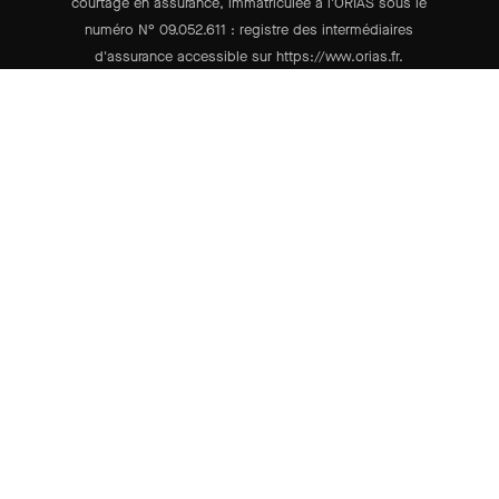
courtage en assurance, immatriculée à l'ORIAS sous le
numéro N° 09.052.611 : registre des intermédiaires
d'assurance accessible sur https://www.orias.fr.