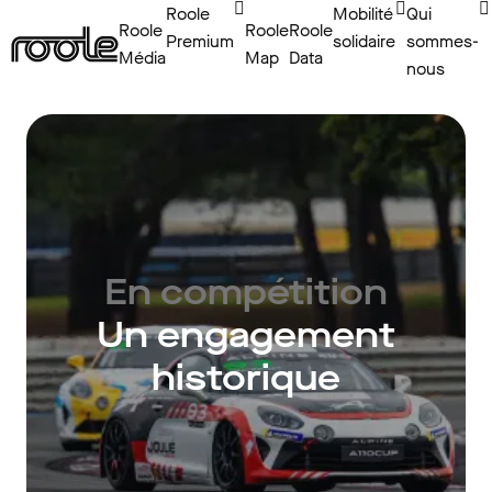
Roole
Mobilité
Qui
Roole
Roole
Roole
Premium
solidaire
sommes-
Média
Map
Data
nous
En compétition
Un engagement
historique