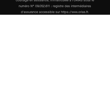
courtage en assurance, immatriculée à l'ORIAS sous le
numéro N° 09.052.611 : registre des intermédiaires
d'assurance accessible sur https://www.orias.fr.